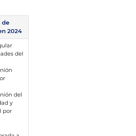
 de 
en 2024
gular 
ades del 
nión 
or 
nión del 
ad y 
 por 
orada a 