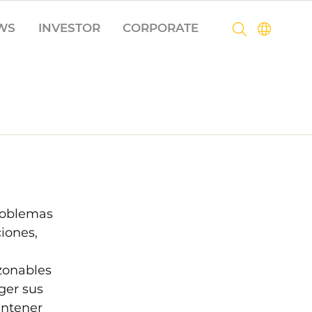
WS
INVESTOR
CORPORATE
roblemas 
iones, 
 
zonables 
ger sus 
antener 