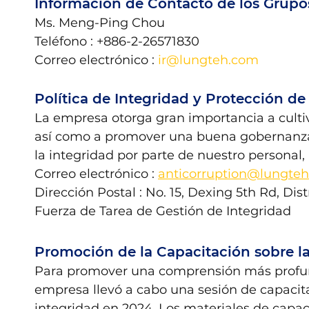
Información de Contacto de los Grupos
Ms. Meng-Ping Chou
Teléfono : +886-2-26571830
Correo electrónico : 
ir@lungteh.com
Política de Integridad y Protección d
La empresa otorga gran importancia a cultiv
así como a promover una buena gobernanza c
la integridad por parte de nuestro personal,
Correo electrónico :
anticorruption@lungte
Dirección Postal : No. 15, Dexing 5th Rd, Di
Fuerza de Tarea de Gestión de Integridad
Promoción de la Capacitación sobre la
Para promover una comprensión más profunda
empresa llevó a cabo una sesión de capacita
integridad en 2024. Los materiales de capaci