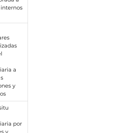
 internos 
ares
izadas 
l 
aria a 
s 
ones y 
cos
situ 
aria por 
s y 