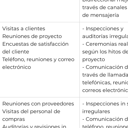
través de canales
de mensajería
Visitas a clientes
- Inspecciones y 
Reuniones de proyecto
auditorías irregul
Encuestas de satisfacción 
- Ceremonias real
del cliente
según los hitos de
Teléfono, reuniones y correo 
proyecto
electrónico
- Comunicación di
través de llamada
telefónicas, reuni
correos electróni
Reuniones con proveedores
- Inspecciones in 
Visitas del personal de 
irregulares
compras
- Comunicación di
Auditorías y revisiones in 
teléfono, reunione