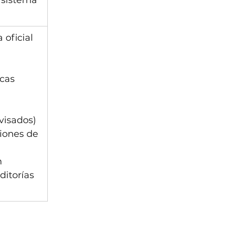
 sistema 
oficial 
ecas
visados) 
iones de 
 
ditorías 