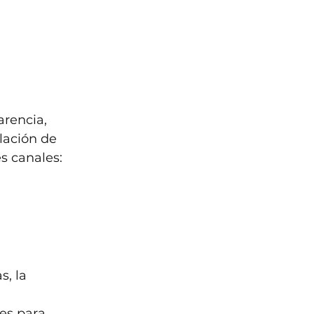
rencia, 
lación de 
s canales:
, la 
 
es para 