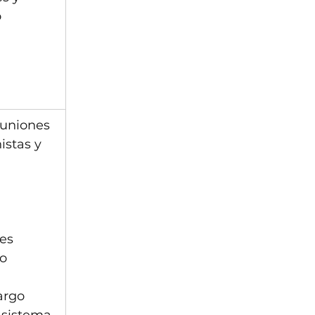
o
euniones 
istas y 
 
es 
do
 
argo 