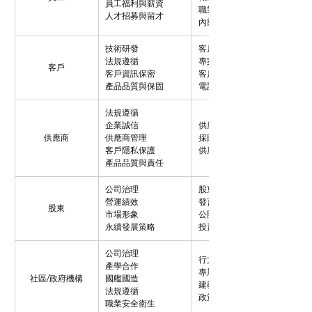
員工福利與薪資
職業安全衛生委員會
人才招募與留才
內部信件及通訊群組
技術研發
客戶拜訪
法規遵循
專案會議
客戶
客戶資訊保密
客戶滿意度調查
產品品質與保固
電話、會議、電子郵件
法規遵循
企業誠信
供應商會議
供應商
供應商管理
採購人員拜會
客戶隱私保護
供應商稽核與訪查
產品品質與責任
公司治理
股東常會
營運績效
發言人制度
股東
市場形象
公開資訊觀測站
永續發展策略
投資人關係聯絡窗口
公司治理
行文
產學合作
專屬聯繫窗口
社區/政府機構
國艦國造
建教合作與實習專案
法規遵循
政策宣導與法規說明會
職業安全衛生