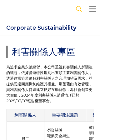
Corporate Sustainability
利害關係人專區
為追求企業永續經營，本公司重視利害關係人所關注
的議題，依據營運特性鑑別出五類主要利害關係人，
透過適當管道瞭解利害關係人之合理期望及需求，並
提供妥適回應機制維護其權益。期望藉由有效管理，
與利害關係人持續建立良好互動關係，為社會創造更
大價值，2024年度利害關係人溝通情形已於
2025/03/07報告至董事會。
利害關係人
重要關注議題
溝通管道及回應方式
教育訓練
勞資關係
勞資會議
職業安全衛生
員工
職工福利委員會