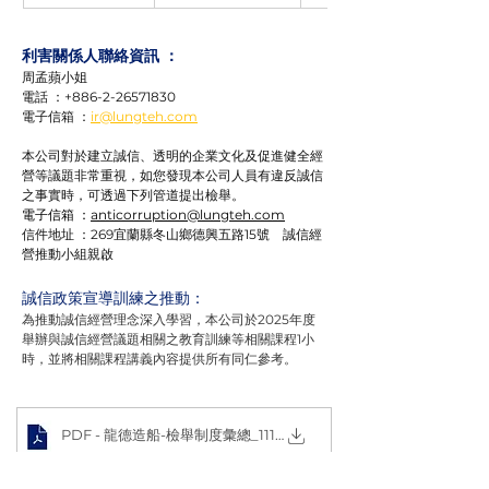
利害關係人聯絡資訊 ：
周孟蘋小姐
電話 ：+886-2-26571830 
電子信箱 ：
ir@lungteh.com
本公司對於建立誠信、透明的企業文化及促進健全經
營等議題非常重視，如您發現本公司人員有違反誠信
之事實時，可透過下列管道提出檢舉。
電子信箱 ：
anticorruption@lungteh.com
信件地址 ：269宜蘭縣冬山鄉德興五路15號　誠信經
營推動小組親啟
誠信政策宣導訓練之推動：
為推動誠信經營理念深入學習，本公司於2025年度
舉辦與誠信經營議題相關之教育訓練等相關課程1小
時，並將相關課程講義內容提供所有同仁參考。
PDF - 龍德造船-檢舉制度彙總_1110325