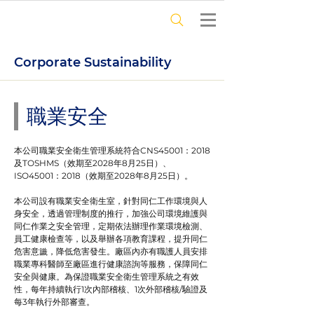
Corporate Sustainability
職業安全
本公司職業安全衛生管理系統符合CNS45001：2018
及TOSHMS（效期至2028年8月25日）、
ISO45001：2018（效期至2028年8月25日）。
本公司設有職業安全衛生室，針對同仁工作環境與人
身安全，透過管理制度的推行，加強公司環境維護與
同仁作業之安全管理，定期依法辦理作業環境檢測、
員工健康檢查等，以及舉辦各項教育課程，提升同仁
危害意識，降低危害發生。廠區內亦有職護人員安排
職業專科醫師至廠區進行健康諮詢等服務，保障同仁
安全與健康。為保證職業安全衛生管理系統之有效
性，每年持續執行1次內部稽核、1次外部稽核/驗證及
每3年執行外部審查。