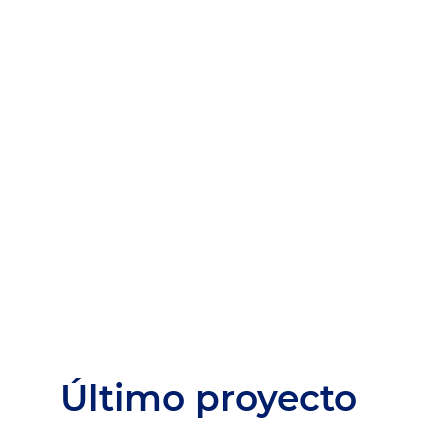
Último proyecto
5
4
3
2
1