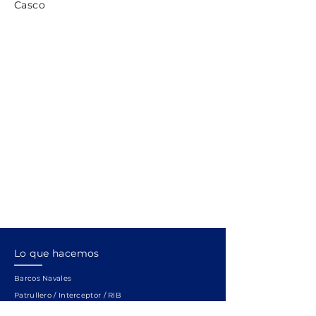
Casco
Lo que hacemos
Barcos Navales
Patrullero / Interceptor / RIB
Embarcacion de Servicio Portuario