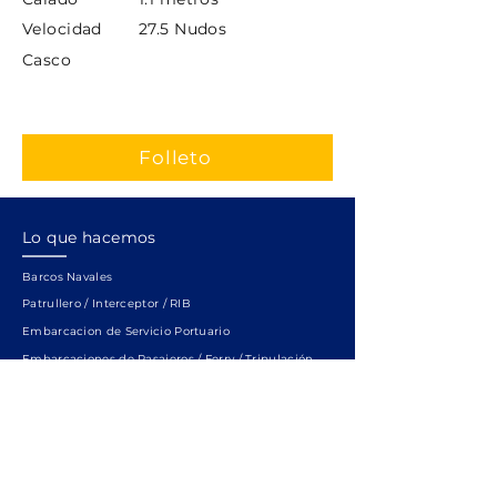
Velocidad
27.5 Nudos
Casco
Folleto
Lo que hacemos
Barcos Navales
Patrullero / Interceptor / RIB
Embarcacion de Servicio Portuario
Embarcaciones de Pasajeros / Ferry / Tripulación
Embarcaciones de Bomberos / Rescate / Vigilancia
Embarcaciones Hidrograficas / Investigación
SWATH
Enlaces rápidos