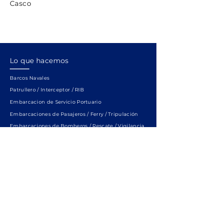
Casco
Lo que hacemos
Barcos Navales
Patrullero / Interceptor / RIB
Embarcacion de Servicio Portuario
Embarcaciones de Pasajeros / Ferry / Tripulación
Embarcaciones de Bomberos / Rescate / Vigilancia
Embarcaciones Hidrograficas / Investigación
SWATH
Enlaces rápidos
Servicio
Sobre Nosotros
Ubicación