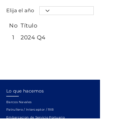
Elija el año
No
Título
1
2024 Q4
Lo que hacemos
Barcos Navales
Patrullero / Interceptor / RIB
Embarcacion de Servicio Portuario
Embarcaciones de Pasajeros / Ferry / Tripulación
Embarcaciones de Bomberos / Rescate / Vigilancia