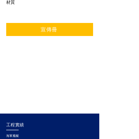
材質
宣傳冊
工程實績
海軍艦艇