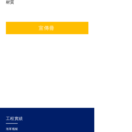
材質
宣傳冊
工程實績
海軍艦艇