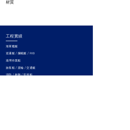
材質
工程實績
海軍艦艇
巡邏艇 / 攔截艇 / RIB
港灣作業船
旅客船 / 渡輪 / 交通艇
消防 / 救難 / 監視船
研究船
小水面雙體船
快速連結
關於龍德
服務與能力
廠址