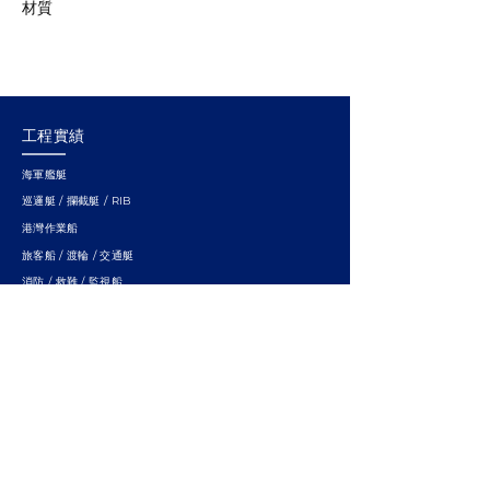
材質
工程實績
海軍艦艇
巡邏艇 / 攔截艇 / RIB
港灣作業船
旅客船 / 渡輪 / 交通艇
消防 / 救難 / 監視船
研究船
小水面雙體船
快速連結
關於龍德
服務與能力
廠址