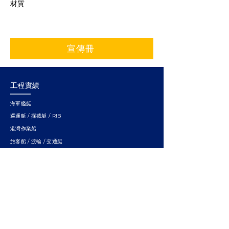
材質
宣傳冊
工程實績
海軍艦艇
巡邏艇 / 攔截艇 / RIB
港灣作業船
旅客船 / 渡輪 / 交通艇
消防 / 救難 / 監視船
研究船
小水面雙體船
快速連結
關於龍德