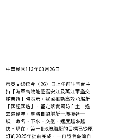
中華民國113年03月26日
蔡英文總統今（26）日上午前往宜蘭主
持「海軍高效能艦艇安江及萬江軍艦交
艦典禮」時表示，我國推動高效能艦艇
「國艦國造」，堅定落實國防自主。過
去這幾年，臺灣自製艦艇一艘接著一
艘，命名、下水、交艦，速度越來越
快。現在，第一批6艘艦艇的目標已從原
訂的2025年提前完成，一再證明臺灣自